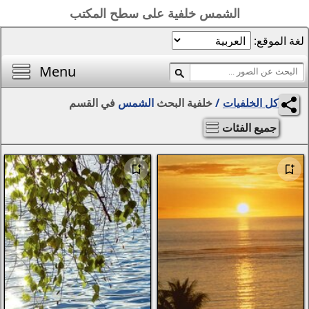
 على سطح المكتب
الصفحة الرئيسية
أفضل خلفيات اليوم
Menu
محرر الصور
بحث
الشمس
في القسم
المناظر الطبيعية
الفتيات
مواسم
التجريد والرسومات
الحيوانات
الخيال
الزهور
الإبداع
سيارات