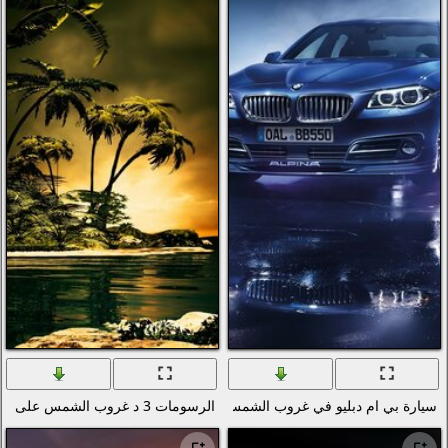
التكنولوجيا الرقمية والبرمجيات
الحب والرومانسية
الأسلحة والجيش
قوى الطبيعة (عنصر)
انمي
الطيور
دراجات نارية
سكان المحيطات والأنهار
الرياضة
الحشرات
الموسيقى
السفن النقل البحري
الرسومات 3 د غروب الشمس على الشاطئ
شمس الجميل مع انعكاس من الطريق
الطيران