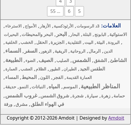
4
3
... 55
6
,
,
,
,
لأرثوذكسية
الأزهار
الأمواج
الاسترخاء
البحر
,
,
,
البحر والمحيطات
ر
البحيرات
,
,
,
,
,
الجزيرة
الحقل
دية
الخشب
الخلفية
السماء
السفر
,
,
,
,
,
الريفية
ة
الزهور
الطبيعة
الصيف
,
,
,
,
,
الصليب
الضوء
,
,
,
,
,
يران
الطيور
الظلام
العشب
العمارة
المحيط
,
,
,
,
المساء
,
الفجر
اللون
يمة
المياه
,
,
,
,
,
وسم
النباتات
النمو
حديقة
غروب الشمس
,
شروق الشمس
,
,
في الهواء الطلق
,
,
مشرق
ورقة
Copyright © 2012-2026 Amdoi