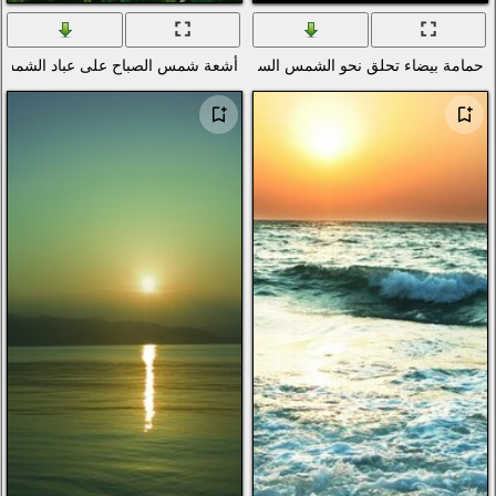
لساطعة
أشعة شمس الصباح على عباد الشمس