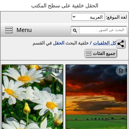
 على سطح المكتب
الصفحة الرئيسية
أفضل خلفيات اليوم
Menu
محرر الصور
بحث
الحقل
في القسم
المناظر الطبيعية
الفتيات
مواسم
التجريد والرسومات
الحيوانات
الخيال
الزهور
الإبداع
سيارات