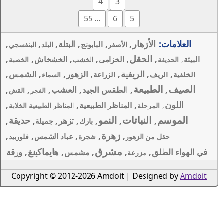
4
3
... 55
6
البتلة
,
,
,
,
,
البابونج
أصفر
البلد
البنفسجي
,
,
الخشخاش
,
,
لخزامى
الخشب
الخصبة
الزهور
الشمس
,
,
,
,
,
الزراعة
السماء
العشب
طقس الجيد
,
,
,
,
الفجر
القش
اظر الطبيعية
,
,
المناظر الطبيعية الخلابة
النمو
حديقة
تزهر
,
,
,
,
,
بارك
جميلة
زهرة
,
,
,
,
عباد الشمس
شجرة
فلوربيد
شرق
هايماكينغ
ورقة
,
مشمس
,
,
Copyright © 2012-2026 Amdoi