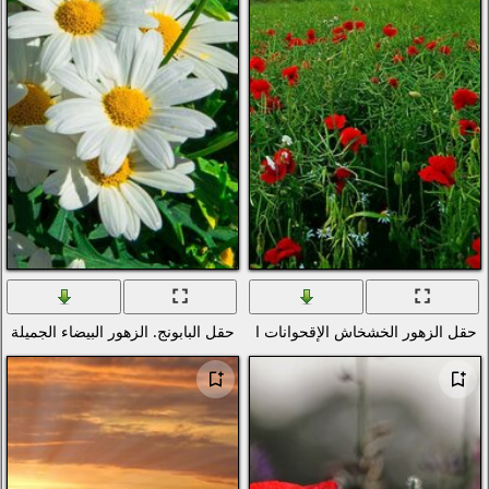
دول العالم
تصوير الماكرو
العطل
الفضاء
المدن والعمارة
ألعاب الفيديو
الأفلام
بساطتها
الرسوم
الأغذية والمشروبات
 الغروب الغيوم
حقل البابونج. الزهور البيضاء الجميلة
المنزل والداخلية
العلامات التجارية والشعارات
الفكاهة والهجاء
القوام