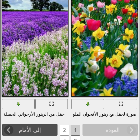
لونة
حقل من الزهور الأرجواني الجميلة
إلى الأمام
2
1