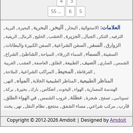
4
3
... 55
6
البحر
البحرية
,
,
,
,
,
حار
البحيرة
البرية
يرة
,
,
,
,
,
الخشب
الخليج
الرمال
الريفية
الشراعية
,
,
السفن الكبيرة والبطانات
,
,
الشاطئ
,
,
الشراع
ء الزرقاء
السياحة
,
,
,
,
بيعة
الطلق
العاصفة
العشب
الغريبة
المحيط
,
,
,
المراكب الشراعية
الملاحة
المياه
,
,
,
مناظر الطبيعية الخلابة
النهر
,
,
,
,
,
,
انعكاس
بحيرة
اليخوت
بارك
بركة
ة
,
,
في الهواء الطلق
,
غروب الشمس
,
,
,
,
الشفق
منتجع
نظام النقل
نهر
يخت
Copyright © 2012-2026 Amdoi