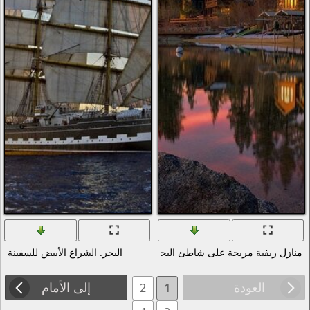
بحيرة
البحر. الشراع الأبيض للسفينة
إلى الأمام
2
1