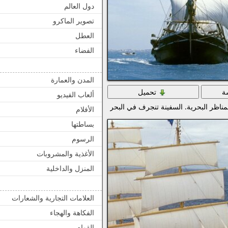
دول العالم
تصوير الماكرو
العطل
الفضاء
المدن والعمارة
ة
تحميل
ألعاب الفيديو
مناظر البحرية. السفينة تنجرف في البحر
الأفلام
بساطتها
الرسوم
الأغذية والمشروبات
المنزل والداخلية
العلامات التجارية والشعارات
الفكاهة والهجاء
القوام