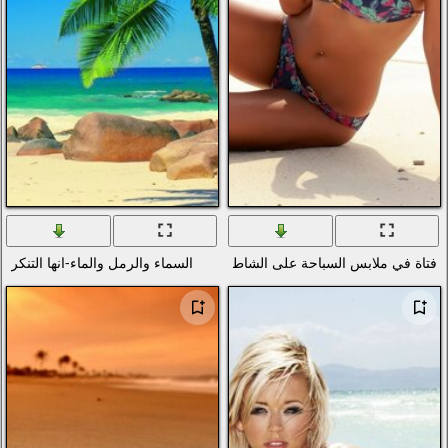
اطئ الرملي
السماء والرمل والماء-انها التنكر