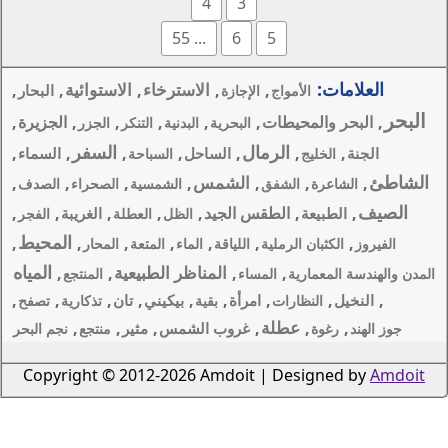
4
3
... 55
6
الاسترخاء
الاستوائية
,
,
,
,
البحار
جازة
,
,
,
,
الجزيرة
,
لبحرية
البدنية
التنكر
الجزر
السفر
,
,
,
,
,
الساحل
السماء
السباحة
لشمس
,
,
,
,
الشمسية
الصحراء
الصدف
الجيد
,
,
,
,
,
الغريبة
الظل
العطلة
الفجر
المحيط
,
,
,
,
,
للياقة
الماء
المتعة
المحار
المياه
المناظر الطبيعية
,
,
,
ء
المنتجع
,
,
,
,
,
,
أة
بيكيني
تان
بقية
تذكارية
تصفح
,
,
,
روب الشمس
مثير
منتجع
نجم البحر
Copyright © 2012-2026 Amdoi