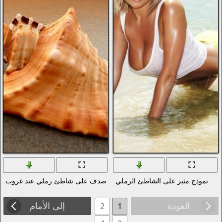
لي
صدف على شاطئ رملي عند غروب الشمس
إلى الأمام
2
1