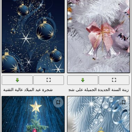
دول العالم
تصوير الماكرو
العطل
الفضاء
المدن والعمارة
ألعاب الفيديو
الأفلام
بساطتها
الرسوم
الأغذية والمشروبات
جرة عيد الميلاد
شجرة عيد الميلاد عالية التقنية
المنزل والداخلية
العلامات التجارية والشعارات
الفكاهة والهجاء
القوام