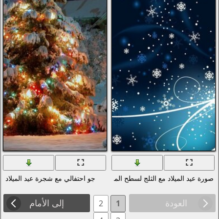
المكتب
جو احتفالي مع شجرة عيد الميلاد
إلى الأمام
2
1