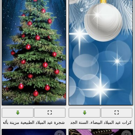
التكنولوجيا الرقمية والبرمجيات
الحب والرومانسية
الأسلحة والجيش
قوى الطبيعة (عنصر)
انمي
الطيور
دراجات نارية
سكان المحيطات والأنهار
الرياضة
الحشرات
الموسيقى
السفن النقل البحري
الجديدة. الكرات والنجوم. التصميم الجرافيكي
شجرة عيد الميلاد الطبيعية مزينة بألعاب عيد الميلاد
الطيران