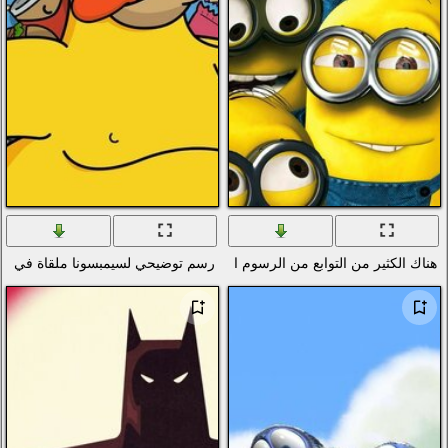
م المتحركة
رسم توضيحي لسيمبسونا ملقاة في كومة من القمامة