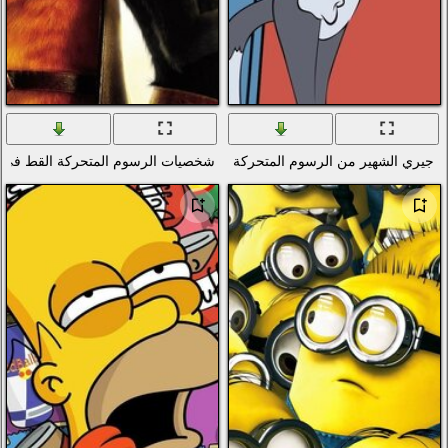
كة
شخصيات الرسوم المتحركة القط في الأحذية. قبعة مع ريشة وسيف