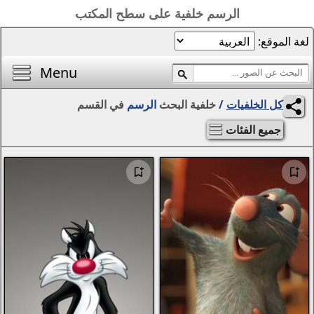
 على سطح المكتب
الصفحة الرئيسية
أفضل خلفيات اليوم
Menu
محرر الصور
بحث
الرسم
في القسم
المناظر الطبيعية
الفتيات
مواسم
التجريد والرسومات
الحيوانات
الخيال
الزهور
الإبداع
سيارات