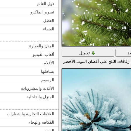
دول العالم
تصوير الماكرو
العطل
الفضاء
المدن والعمارة
ة
تحميل
ألعاب الفيديو
قاقات الثلج على أغصان التنوب الأخضر
الأفلام
بساطتها
الرسوم
الأغذية والمشروبات
المنزل والداخلية
العلامات التجارية والشعارات
الفكاهة والهجاء
القوام