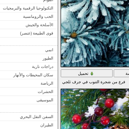
التكنولوجيا الرقمية والبرمجيات
الحب والرومانسية
الأسلحة والجيش
قوى الطبيعة (عنصر)
انمي
الطيور
دراجات نارية
ة
تحميل
سكان المحيطات والأنهار
فرع من شجرة التنوب في جرف ثلجي
الرياضة
الحشرات
الموسيقى
السفن النقل البحري
الطيران