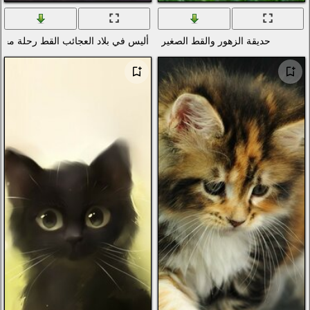
ير
أليس في بلاد العجائب القط رحلة مخطط ابتسامة