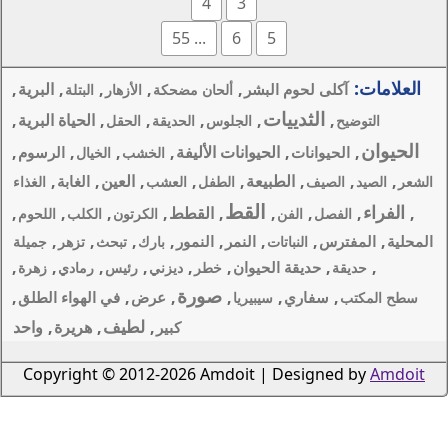
4
3
... 55
6
,
,
,
,
البرية
,
ألحان مضحكة
الأزهار
البتلة
,
,
,
الحياة البرية
,
لجلوس
الحديقة
الحقل
نات الأليفة
,
,
,
,
الرسوم
الخشب
الخيال
,
,
,
العين
,
,
الغابة
الطفل
العشب
الغذاء
قط
,
القطط
,
,
,
,
الكرتون
الكلب
اللحوم
,
,
,
,
,
نمر
النمور
بارك
تبحث
تزهر
جميلة
,
,
,
,
,
,
ان
خطر
ديزني
رئيس
رمادي
زهرة
صورة
,
,
,
,
عرض
في الهواء الطلق
يا
لطيف
,
,
هريرة
,
واحد
كبير
Copyright © 2012-2026 Amdoi