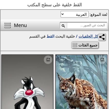
 على سطح المكتب
الصفحة الرئيسية
أفضل خلفيات اليوم
Menu
محرر الصور
بحث
القط
في القسم
المناظر الطبيعية
الفتيات
مواسم
التجريد والرسومات
الحيوانات
الخيال
الزهور
الإبداع
سيارات