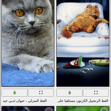
التكنولوجيا الرقمية والبرمجيات
الحب والرومانسية
الأسلحة والجيش
قوى الطبيعة (عنصر)
انمي
الطيور
دراجات نارية
سكان المحيطات والأنهار
الرياضة
الحشرات
الموسيقى
السفن النقل البحري
 على كرسي أبيض
القط المنزلي ، حيوان ثديي جيد
الطيران