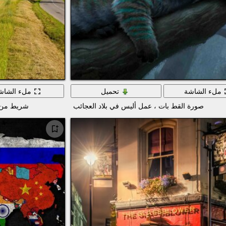
ملء الشاشة
تحميل
ملء الشاش
صورة القط بات ، عمل أليس في بلاد العجائب
شريط من ط