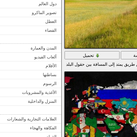
دول العالم
تصوير الماكرو
العطل
الفضاء
المدن والعمارة
ة
تحميل
ألعاب الفيديو
ريق يمتد إلى المسافة بين حقول البلد
الأفلام
بساطتها
الرسوم
الأغذية والمشروبات
المنزل والداخلية
العلامات التجارية والشعارات
الفكاهة والهجاء
القوام