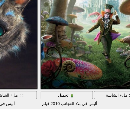
ملء الشاشة
تحميل
ملء الشاش
أليس في بلاد العجائب 2010 فيلم
أليس في 