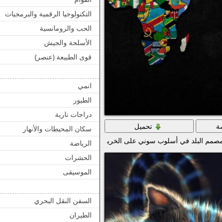
التكنولوجيا الرقمية والبرمجيات
الحب والرومانسية
الأسلحة والجيش
قوى الطبيعة (عنصر)
انمي
الطيور
دراجات نارية
ة
تحميل
سكان المحيطات والأنهار
صمم البلد في أسلوب سوني على الخريطة بألوان زاهية
الرياضة
الحشرات
الموسيقى
السفن النقل البحري
الطيران