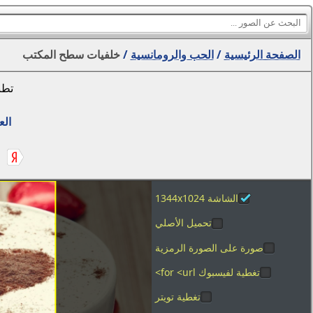
الصفحة الرئيسية
/
الحب والرومانسية
/
خلفيات سطح المكتب
تطب
الع
الشاشة 1344x1024
تحميل الأصلي
صورة على الصورة الرمزية
تغطية لفيسبوك for <url>
تغطية تويتر