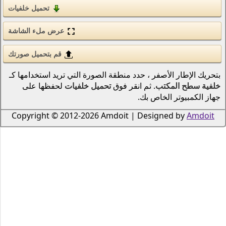
تحميل خلفيات
الحب والرومانسية
الأسلحة والجيش
عرض ملء الشاشة
قوى الطبيعة (عنصر)
قم بتحميل صورتك
انمي
نطقة الصورة التي تريد استخدامها كـ
 فوق
تحميل خلفيات
لحفظها على
الطيور
دراجات نارية
Copyright © 2012-2026 Amdoi
سكان المحيطات والأنهار
الرياضة
الحشرات
الموسيقى
السفن النقل البحري
الطيران
الرجال