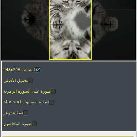
تصوير الماكرو
العطل
الفضاء
المدن والعمارة
ألعاب الفيديو
الأفلام
بساطتها
الشاشة 448x896
الرسوم
تحميل الأصلي
الأغذية والمشروبات
صورة على الصورة الرمزية
المنزل والداخلية
تغطية لفيسبوك for <url>
العلامات التجارية والشعارات
تغطية تويتر
الفكاهة والهجاء
صورة المحاصيل
القوام
التكنولوجيا الرقمية والبرمجيات