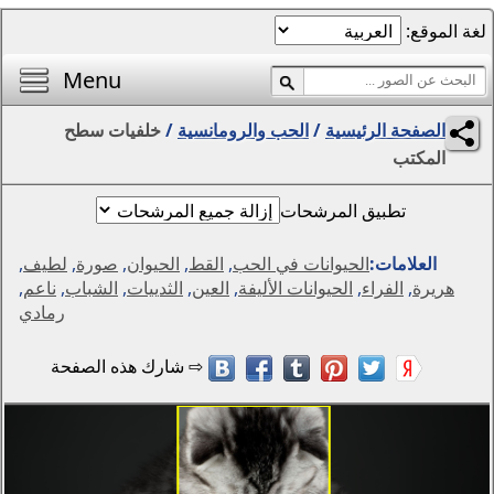
الصفحة الرئيسية
أفضل خلفيات اليوم
Menu
محرر الصور
والرومانسية
/
خلفيات سطح
المناظر الطبيعية
الفتيات
مواسم
التجريد والرسومات
 الحب
,
القط
,
الحيوان
,
صورة
,
لطيف
,
الحيوانات
أليفة
,
العين
,
الثدييات
,
الشباب
,
ناعم
,
رمادي
الخيال
الزهور
الإبداع
سيارات
دول العالم