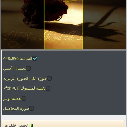
تصوير الماكرو
العطل
الفضاء
المدن والعمارة
ألعاب الفيديو
الأفلام
الشاشة 448x896
بساطتها
تحميل الأصلي
الرسوم
الأغذية والمشروبات
صورة على الصورة الرمزية
المنزل والداخلية
تغطية لفيسبوك for <url>
تغطية تويتر
العلامات التجارية والشعارات
صورة المحاصيل
الفكاهة والهجاء
القوام
تحميل خلفيات
التكنولوجيا الرقمية والبرمجيات