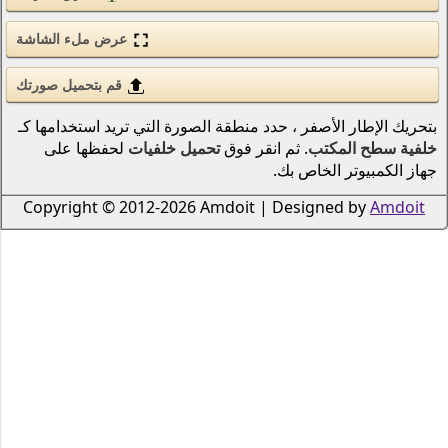
الحب والرومانسية
عرض ملء الشاشة
الأسلحة والجيش
قوى الطبيعة (عنصر)
قم بتحميل صورتك
نطقة الصورة التي تريد استخدامها كـ
انمي
 فوق
تحميل خلفيات
لحفظها على
الطيور
دراجات نارية
Copyright © 2012-2026 Amdoi
سكان المحيطات والأنهار
الرياضة
الحشرات
الموسيقى
السفن النقل البحري
الطيران
الرجال