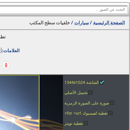
الصفحة الرئيسية
/
سيارات
/
خلفيات سطح المكتب
تطب
العلامات:
أ
الشاشة 1344x1024
تحميل الأصلي
صورة على الصورة الرمزية
تغطية لفيسبوك for <url>
تغطية تويتر