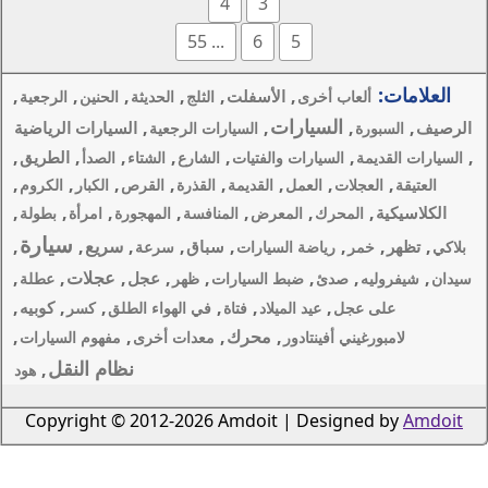
4
3
... 55
6
,
,
,
,
,
أسفلت
الثلج
الحديثة
الحنين
الرجعية
,
,
السيارات الرياضية
السيارات الرجعية
,
,
,
,
,
الطريق
فتيات
الشارع
الشتاء
الصدأ
,
,
,
,
,
لقديمة
القذرة
القرص
الكبار
الكروم
,
,
,
,
,
رض
المنافسة
المهجورة
امرأة
بطولة
سيارة
,
,
,
سريع
,
,
سباق
ارات
سرعة
,
,
,
عجلات
,
,
عجل
لسيارات
ظهر
عطلة
,
,
,
,
,
كوبيه
د
فتاة
في الهواء الطلق
كسر
حرك
,
,
,
معدات أخرى
مفهوم السيارات
نظام النقل
,
هود
Copyright © 2012-2026 Amdoi