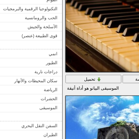
التكنولوجيا الرقمية والبرمجيات
الحب والرومانسية
الأسلحة والجيش
قوى الطبيعة (عنصر)
انمي
الطيور
دراجات نارية
ة
تحميل
سكان المحيطات والأنهار
الموسيقى البيانو هو أداة أنيقة
الرياضة
الحشرات
الموسيقى
السفن النقل البحري
الطيران