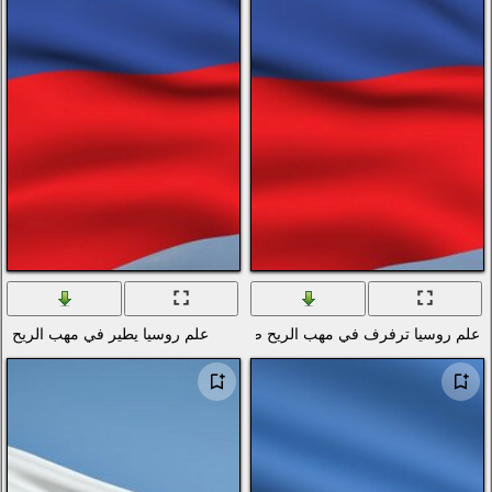
دول العالم
تصوير الماكرو
العطل
الفضاء
المدن والعمارة
ألعاب الفيديو
الأفلام
بساطتها
الرسوم
الأغذية والمشروبات
ضد السماء الزرقاء
علم روسيا يطير في مهب الريح
المنزل والداخلية
العلامات التجارية والشعارات
الفكاهة والهجاء
القوام