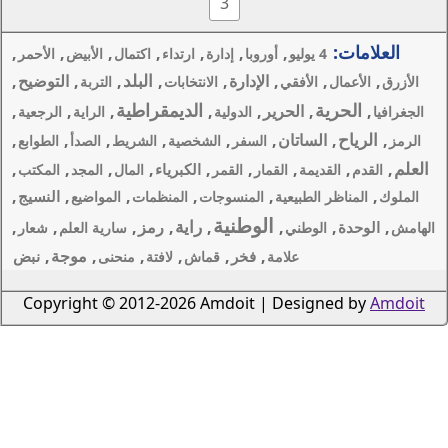
3
,
,
,
,
,
,
إدارة
ارتداء
اكتمال
الأبيض
الأحمر
البلد
ارة
,
,
,
,
التوضيح
,
الانتخابات
التربة
الديمقراطية
,
,
,
,
لدولية
الراية
الرجعية
,
,
,
,
,
فر
الشخصية
الشريط
الصدأ
الطوابع
,
,
,
,
,
الكبرياء
القمر
المال
المجد
المكتب
,
,
,
,
النسيج
نسوجات
المنظمات
المواضيع
طنية
راية
,
,
رمز
,
,
,
سارية العلم
شعار
,
,
,
,
موجة
,
خر
نبض
قماش
لافتة
منحنى
Copyright © 2012-2026 Amdoi