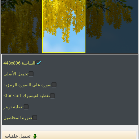
تصوير الماكرو
العطل
الفضاء
المدن والعمارة
ألعاب الفيديو
الأفلام
الشاشة 448x896
بساطتها
تحميل الأصلي
الرسوم
الأغذية والمشروبات
صورة على الصورة الرمزية
المنزل والداخلية
تغطية لفيسبوك for <url>
تغطية تويتر
العلامات التجارية والشعارات
صورة المحاصيل
الفكاهة والهجاء
القوام
تحميل خلفيات
التكنولوجيا الرقمية والبرمجيات