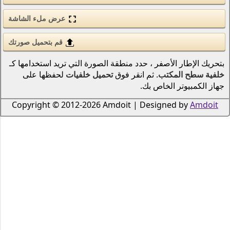
الحب والرومانسية
عرض ملء الشاشة
الأسلحة والجيش
قم بتحميل صورتك
قوى الطبيعة (عنصر)
نطقة الصورة التي تريد استخدامها كـ
انمي
 فوق
تحميل خلفيات
لحفظها على
الطيور
دراجات نارية
Copyright © 2012-2026 Amdoi
سكان المحيطات والأنهار
الرياضة
الحشرات
الموسيقى
السفن النقل البحري
الطيران
الرجال