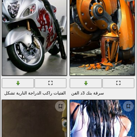
دول العالم
تصوير الماكرو
العطل
الفضاء
المدن والعمارة
ألعاب الفيديو
الأفلام
بساطتها
الرسوم
الأغذية والمشروبات
الفتيات راكب الدراجة النارية تشكل على الدراجات النارية
المنزل والداخلية
العلامات التجارية والشعارات
الفكاهة والهجاء
القوام