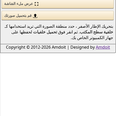
عرض ملء الشاشة
الحب والرومانسية
الأسلحة والجيش
قم بتحميل صورتك
قوى الطبيعة (عنصر)
نطقة الصورة التي تريد استخدامها كـ
 فوق
تحميل خلفيات
لحفظها على
انمي
الطيور
Copyright © 2012-2026 Amdoi
دراجات نارية
سكان المحيطات والأنهار
الرياضة
الحشرات
الموسيقى
السفن النقل البحري
الطيران
الرجال