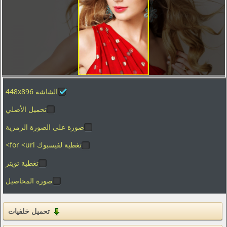
تصوير الماكرو
العطل
الفضاء
المدن والعمارة
ألعاب الفيديو
الشاشة 448x896
الأفلام
بساطتها
تحميل الأصلي
الرسوم
صورة على الصورة الرمزية
الأغذية والمشروبات
تغطية لفيسبوك for <url>
المنزل والداخلية
تغطية تويتر
صورة المحاصيل
العلامات التجارية والشعارات
الفكاهة والهجاء
القوام
تحميل خلفيات
التكنولوجيا الرقمية والبرمجيات