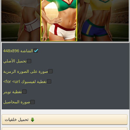
تصوير الماكرو
العطل
الفضاء
المدن والعمارة
ألعاب الفيديو
الشاشة 448x896
الأفلام
تحميل الأصلي
بساطتها
الرسوم
صورة على الصورة الرمزية
الأغذية والمشروبات
تغطية لفيسبوك for <url>
المنزل والداخلية
تغطية تويتر
صورة المحاصيل
العلامات التجارية والشعارات
الفكاهة والهجاء
تحميل خلفيات
القوام
التكنولوجيا الرقمية والبرمجيات