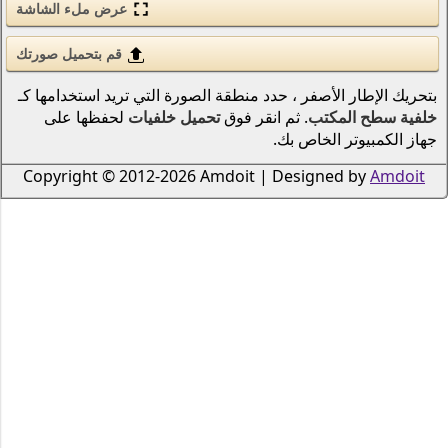
عرض ملء الشاشة
الحب والرومانسية
الأسلحة والجيش
قم بتحميل صورتك
قوى الطبيعة (عنصر)
نطقة الصورة التي تريد استخدامها كـ
 فوق
تحميل خلفيات
لحفظها على
انمي
الطيور
Copyright © 2012-2026 Amdoi
دراجات نارية
سكان المحيطات والأنهار
الرياضة
الحشرات
الموسيقى
السفن النقل البحري
الطيران
الرجال