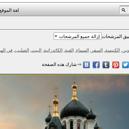
لغة الموقع
يق المرشحات
دين
,
الكنيسة
,
السفر
,
السماء
,
القبة
,
الكاتدرائية
,
البيت
,
الصليب
,
في الهو