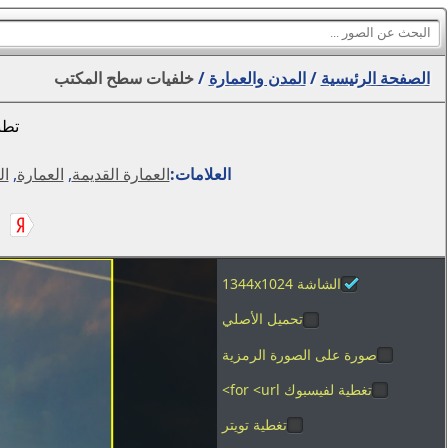
الصفحة الرئيسية
/
المدن والعمارة
/
خلفيات سطح المكتب
تطب
العلامات:
العمارة القديمة
,
العمارة
,
ال
الشاشة 1344x1024
تحميل الأصلي
صورة على الصورة الرمزية
تغطية لفيسبوك for <url>
تغطية تويتر