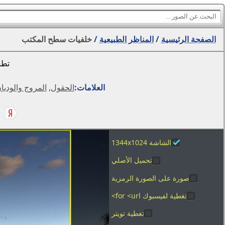
الصفحة الرئيسية
/
المناظر الطبيعية
/
خلفيات سطح المكتب
تطب
العلامات:
الحقول
,
المروج والوديا
الشاشة 1344x1024
تحميل الأصلي
صورة على الصورة الرمزية
تغطية لفيسبوك for <url>
تغطية تويتر