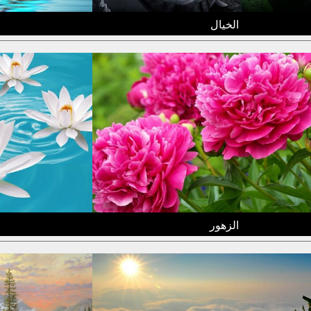
الخيال
الزهور