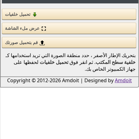
الحب والرومانسية
تحميل خلفيات
الأسلحة والجيش
قوى الطبيعة (عنصر)
عرض ملء الشاشة
قم بتحميل صورتك
انمي
الطيور
نطقة الصورة التي تريد استخدامها كـ
 فوق
تحميل خلفيات
لحفظها على
دراجات نارية
سكان المحيطات والأنهار
الرياضة
Copyright © 2012-2026 Amdoi
الحشرات
الموسيقى
السفن النقل البحري
الطيران
الرجال