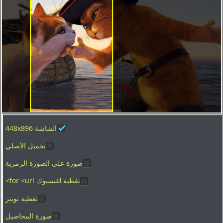
تصوير الماكرو
العطل
الفضاء
المدن والعمارة
ألعاب الفيديو
الأفلام
بساطتها
الرسوم
الشاشة 448x896
الأغذية والمشروبات
تحميل الأصلي
المنزل والداخلية
صورة على الصورة الرمزية
العلامات التجارية والشعارات
تغطية لفيسبوك for <url>
الفكاهة والهجاء
تغطية تويتر
القوام
صورة المحاصيل
التكنولوجيا الرقمية والبرمجيات