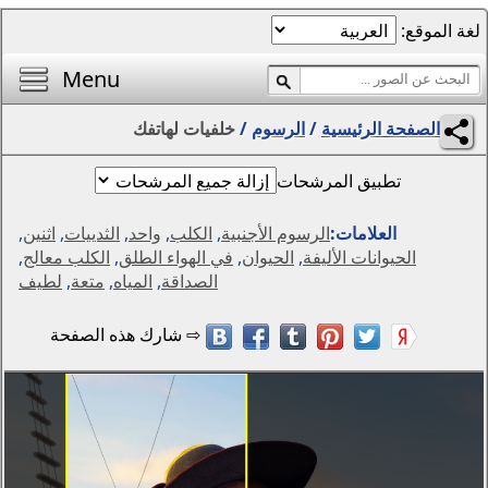
الصفحة الرئيسية
أفضل خلفيات اليوم
Menu
محرر الصور
وم
/
خلفيات لهاتفك
المناظر الطبيعية
الفتيات
مواسم
أجنبية
,
الكلب
,
واحد
,
الثدييات
,
اثنين
,
التجريد والرسومات
وان
,
في الهواء الطلق
,
الكلب معالج
,
الحيوانات
الصداقة
,
المياه
,
متعة
,
لطيف
الخيال
الزهور
الإبداع
سيارات
دول العالم