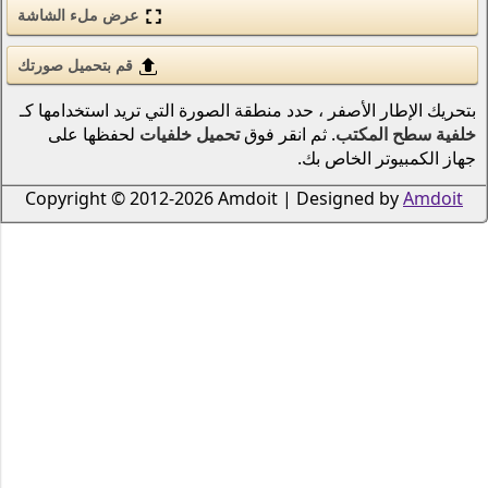
عرض ملء الشاشة
الحب والرومانسية
الأسلحة والجيش
قم بتحميل صورتك
قوى الطبيعة (عنصر)
نطقة الصورة التي تريد استخدامها كـ
 فوق
تحميل خلفيات
لحفظها على
انمي
الطيور
Copyright © 2012-2026 Amdoi
دراجات نارية
سكان المحيطات والأنهار
الرياضة
الحشرات
الموسيقى
السفن النقل البحري
الطيران
الرجال