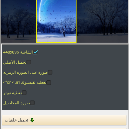
تصوير الماكرو
العطل
الفضاء
المدن والعمارة
ألعاب الفيديو
الشاشة 448x896
الأفلام
بساطتها
تحميل الأصلي
الرسوم
صورة على الصورة الرمزية
الأغذية والمشروبات
تغطية لفيسبوك for <url>
المنزل والداخلية
تغطية تويتر
صورة المحاصيل
العلامات التجارية والشعارات
الفكاهة والهجاء
القوام
تحميل خلفيات
التكنولوجيا الرقمية والبرمجيات