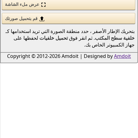
عرض ملء الشاشة
الحب والرومانسية
الأسلحة والجيش
قم بتحميل صورتك
قوى الطبيعة (عنصر)
نطقة الصورة التي تريد استخدامها كـ
 فوق
تحميل خلفيات
لحفظها على
انمي
الطيور
Copyright © 2012-2026 Amdoi
دراجات نارية
سكان المحيطات والأنهار
الرياضة
الحشرات
الموسيقى
السفن النقل البحري
الطيران
الرجال