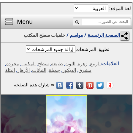
الصفحة الرئيسية
أفضل خلفيات اليوم
Menu
محرر الصور
م
/
خلفيات سطح المكتب
المناظر الطبيعية
الفتيات
مواسم
للون
,
طبيعة
,
سطح
,
المكتب
,
مجردة
,
التجريد والرسومات
ديكور
,
جميلة
,
النباتات
,
الأزهار
,
البتلة
الحيوانات
الخيال
الزهور
الإبداع
سيارات
دول العالم