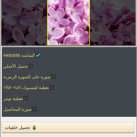
تصوير الماكرو
العطل
الفضاء
المدن والعمارة
ألعاب الفيديو
الشاشة 448x896
الأفلام
بساطتها
تحميل الأصلي
الرسوم
صورة على الصورة الرمزية
الأغذية والمشروبات
تغطية لفيسبوك for <url>
المنزل والداخلية
تغطية تويتر
صورة المحاصيل
العلامات التجارية والشعارات
الفكاهة والهجاء
القوام
تحميل خلفيات
التكنولوجيا الرقمية والبرمجيات