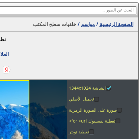
الصفحة الرئيسية
/
مواسم
/
خلفيات سطح المكتب
تطب
العلا
الشاشة 1344x1024
تحميل الأصلي
صورة على الصورة الرمزية
تغطية لفيسبوك for <url>
تغطية تويتر