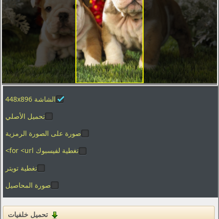
تصوير الماكرو
العطل
الفضاء
المدن والعمارة
ألعاب الفيديو
الأفلام
الشاشة 448x896
بساطتها
تحميل الأصلي
الرسوم
الأغذية والمشروبات
صورة على الصورة الرمزية
المنزل والداخلية
تغطية لفيسبوك for <url>
تغطية تويتر
العلامات التجارية والشعارات
صورة المحاصيل
الفكاهة والهجاء
القوام
تحميل خلفيات
التكنولوجيا الرقمية والبرمجيات