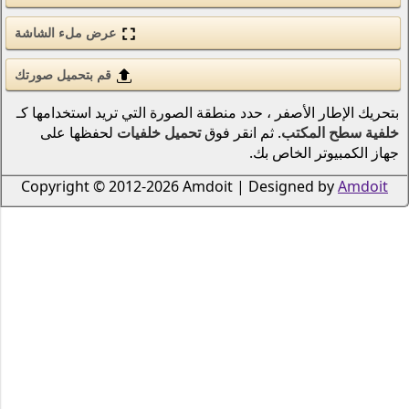
الحب والرومانسية
عرض ملء الشاشة
الأسلحة والجيش
قم بتحميل صورتك
قوى الطبيعة (عنصر)
نطقة الصورة التي تريد استخدامها كـ
انمي
 فوق
تحميل خلفيات
لحفظها على
الطيور
دراجات نارية
Copyright © 2012-2026 Amdoi
سكان المحيطات والأنهار
الرياضة
الحشرات
الموسيقى
السفن النقل البحري
الطيران
الرجال