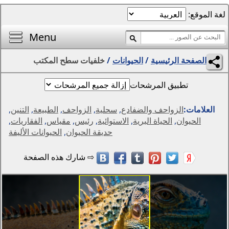
الصفحة الرئيسية
أفضل خلفيات اليوم
Menu
محرر الصور
انات
/
خلفيات سطح المكتب
المناظر الطبيعية
الفتيات
مواسم
ع
,
سحلية
,
الزواحف
,
الطبيعة
,
التنين
,
التجريد والرسومات
لاستوائية
,
رئيس
,
مقياس
,
الفقاريات
,
الحيوانات
حديقة الحيوان
,
الحيوانات الأليفة
الخيال
الزهور
الإبداع
سيارات
دول العالم