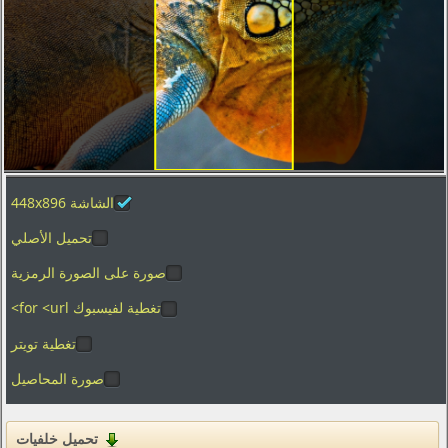
تصوير الماكرو
العطل
الفضاء
المدن والعمارة
ألعاب الفيديو
الأفلام
الشاشة 448x896
بساطتها
تحميل الأصلي
الرسوم
الأغذية والمشروبات
صورة على الصورة الرمزية
المنزل والداخلية
تغطية لفيسبوك for <url>
تغطية تويتر
العلامات التجارية والشعارات
صورة المحاصيل
الفكاهة والهجاء
القوام
تحميل خلفيات
التكنولوجيا الرقمية والبرمجيات