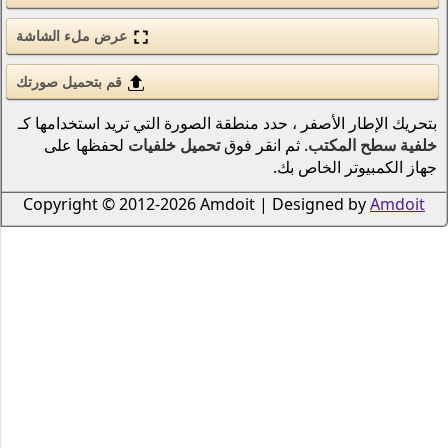
الحب والرومانسية
عرض ملء الشاشة
الأسلحة والجيش
قم بتحميل صورتك
قوى الطبيعة (عنصر)
نطقة الصورة التي تريد استخدامها كـ
انمي
 فوق
تحميل خلفيات
لحفظها على
الطيور
دراجات نارية
Copyright © 2012-2026 Amdoi
سكان المحيطات والأنهار
الرياضة
الحشرات
الموسيقى
السفن النقل البحري
الطيران
الرجال