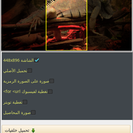
تصوير الماكرو
العطل
الفضاء
المدن والعمارة
ألعاب الفيديو
الأفلام
الشاشة 448x896
بساطتها
تحميل الأصلي
الرسوم
الأغذية والمشروبات
صورة على الصورة الرمزية
المنزل والداخلية
تغطية لفيسبوك for <url>
تغطية تويتر
العلامات التجارية والشعارات
صورة المحاصيل
الفكاهة والهجاء
القوام
تحميل خلفيات
التكنولوجيا الرقمية والبرمجيات