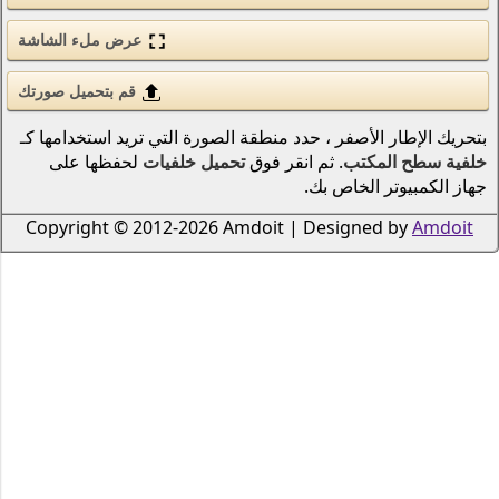
الحب والرومانسية
عرض ملء الشاشة
الأسلحة والجيش
قم بتحميل صورتك
قوى الطبيعة (عنصر)
نطقة الصورة التي تريد استخدامها كـ
انمي
 فوق
تحميل خلفيات
لحفظها على
الطيور
دراجات نارية
Copyright © 2012-2026 Amdoi
سكان المحيطات والأنهار
الرياضة
الحشرات
الموسيقى
السفن النقل البحري
الطيران
الرجال