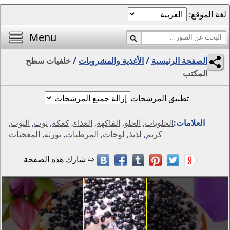
الصفحة الرئيسية
أفضل خلفيات اليوم
Menu
محرر الصور
ية والمشروبات
/
خلفيات سطح
المناظر الطبيعية
الفتيات
مواسم
التجريد والرسومات
,
الفاكهة
,
الغذاء
,
كعكة
,
توت
,
التوت
,
الحيوانات
لوحات
,
المرطبات
,
تورتة
,
المعجنات
الخيال
الزهور
الإبداع
سيارات
دول العالم