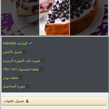
تصوير الماكرو
العطل
الفضاء
المدن والعمارة
ألعاب الفيديو
الشاشة 448x896
الأفلام
بساطتها
تحميل الأصلي
الرسوم
صورة على الصورة الرمزية
الأغذية والمشروبات
تغطية لفيسبوك for <url>
المنزل والداخلية
تغطية تويتر
صورة المحاصيل
العلامات التجارية والشعارات
الفكاهة والهجاء
تحميل خلفيات
القوام
التكنولوجيا الرقمية والبرمجيات