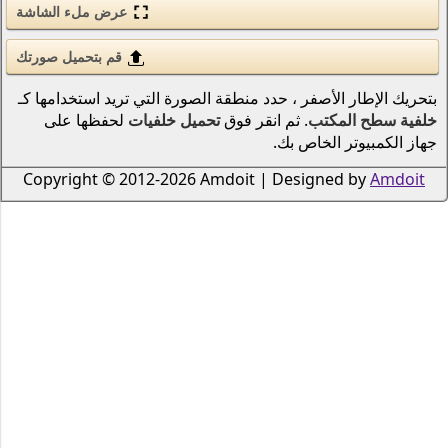
عرض ملء الشاشة
الحب والرومانسية
الأسلحة والجيش
قم بتحميل صورتك
قوى الطبيعة (عنصر)
نطقة الصورة التي تريد استخدامها كـ
 فوق
تحميل خلفيات
لحفظها على
انمي
الطيور
Copyright © 2012-2026 Amdoi
دراجات نارية
سكان المحيطات والأنهار
الرياضة
الحشرات
الموسيقى
السفن النقل البحري
الطيران
الرجال