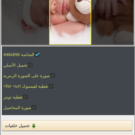
تصوير الماكرو
العطل
الفضاء
المدن والعمارة
ألعاب الفيديو
الشاشة 448x896
الأفلام
بساطتها
تحميل الأصلي
الرسوم
صورة على الصورة الرمزية
الأغذية والمشروبات
تغطية لفيسبوك for <url>
المنزل والداخلية
تغطية تويتر
صورة المحاصيل
العلامات التجارية والشعارات
الفكاهة والهجاء
القوام
تحميل خلفيات
التكنولوجيا الرقمية والبرمجيات