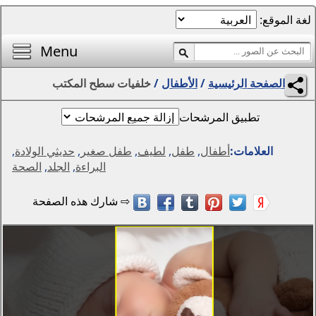
الصفحة الرئيسية
أفضل خلفيات اليوم
Menu
محرر الصور
ال
/
خلفيات سطح المكتب
المناظر الطبيعية
الفتيات
مواسم
,
لطيف
,
طفل صغير
,
حديثي الولادة
,
التجريد والرسومات
البراءة
,
الجلد
,
الصحة
الحيوانات
الخيال
الزهور
الإبداع
سيارات
دول العالم