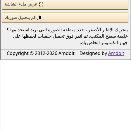
عرض ملء الشاشة
الحب والرومانسية
الأسلحة والجيش
قم بتحميل صورتك
قوى الطبيعة (عنصر)
نطقة الصورة التي تريد استخدامها كـ
 فوق
تحميل خلفيات
لحفظها على
انمي
الطيور
Copyright © 2012-2026 Amdoi
دراجات نارية
سكان المحيطات والأنهار
الرياضة
الحشرات
الموسيقى
السفن النقل البحري
الطيران
الرجال