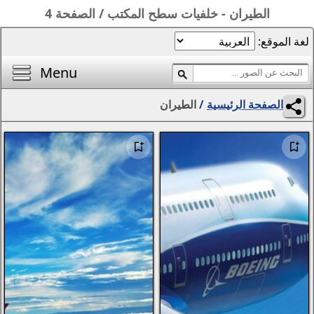
سطح المكتب / الصفحة 4
الصفحة الرئيسية
أفضل خلفيات اليوم
Menu
محرر الصور
ان
المناظر الطبيعية
الفتيات
مواسم
التجريد والرسومات
الحيوانات
الخيال
الزهور
الإبداع
سيارات