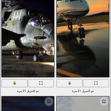
التكنولوجيا الرقمية والبرمجيات
الحب والرومانسية
الأسلحة والجيش
قوى الطبيعة (عنصر)
انمي
الطيور
دراجات نارية
سكان المحيطات والأنهار
الرياضة
الحشرات
الموسيقى
تم التنزيل 21 مرة
السفن النقل البحري
الطيران