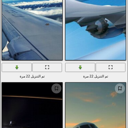
دول العالم
تصوير الماكرو
العطل
الفضاء
المدن والعمارة
ألعاب الفيديو
الأفلام
بساطتها
تم التنزيل 22 مرة
الرسوم
الأغذية والمشروبات
المنزل والداخلية
العلامات التجارية والشعارات
الفكاهة والهجاء
القوام