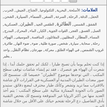
,
,
,
,
,
الجناح
ة
التكنولوجيا
الجيش
الحرب
,
,
السماء
,
,
,
السفر
السيارة
عة
الشحن
ة
الطيران
,
,
,
,
الطقس الجيد
العسكرية
,
,
,
,
,
 الجوية
الكبار
الماء
المحرك
المدرج
,
,
,
,
الهواء
المقاتلون
المنافسة
الموسيقى
,
,
,
,
,
صورة ظلية
ضوء
ضوء النهار
طائرة
,
,
,
نظام النقل
,
ق
معركة
مهرجان
واحد
,
يطير
يارا ، لكنك لم تحقق حلمك أبدا ، إذا
، فقد تم إنشاء شاشات توقف سطح
ع "الطيران" خصيصا لك. ستسمح لك
أو العسكرية-في القرارات لأي شاشة
أنك طيار محترف لبضع دقائق. ستبدو
مثالية على سطح المكتب ؛ يتم أخذ
غير المتوقعة وتسمح لك بفحص التقنية
تحم حياتك على الأقل من خلال شاشة