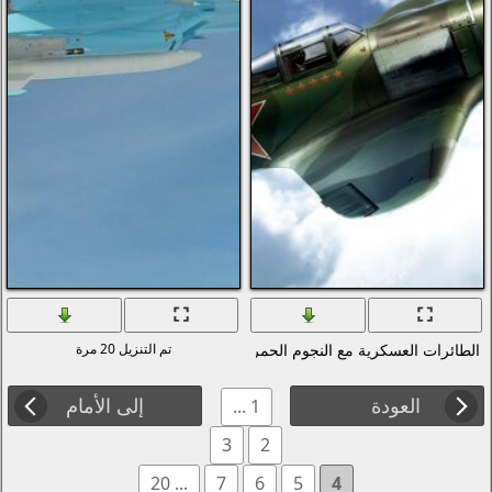
مراء
تم التنزيل 20 مرة
إلى الأمام
1 ...
3
2
... 20
7
6